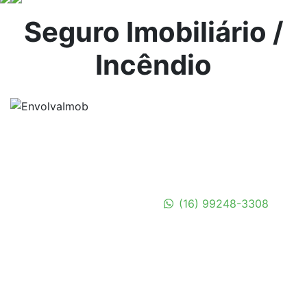
Seguro Imobiliário /
Incêndio
Endereço:
Rua Conde do Pinhal, 2267 - 4º andar SI 401 - Centro,
São Carlos/SP
Telefone:
WhatsApp:
(16) 99248-3308
(16) 99248-3308
MAPA DO SITE
Produtos
Fale Conosco
Termos e Condições